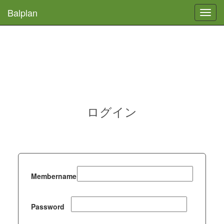
Balplan
Toggl
navig
ログイン
Membername
Password